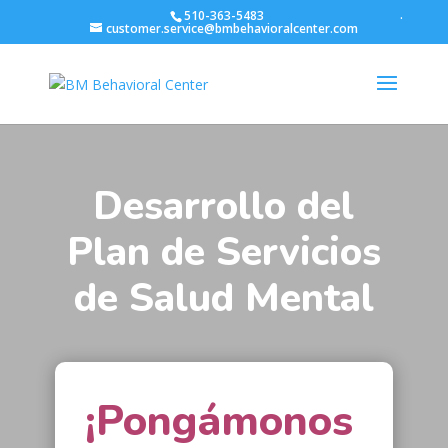
.
510-363-5483
customer.service@bmbehavioralcenter.com
Desarrollo del
Plan de Servicios
de Salud Mental
¡Pongámonos